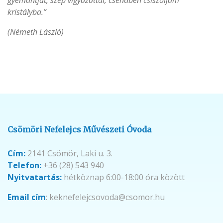
gyémántját, szép vigyázattal, csendben csiszoljam
kristályba.”
(Németh László)
Csömöri Nefelejcs Művészeti Óvoda
Cím:
2141 Csömör, Laki u. 3.
Telefon:
+36 (28) 543 940
Nyitvatartás:
hétköznap 6:00-18:00 óra között
Email cím
: keknefelejcsovoda@csomor.hu