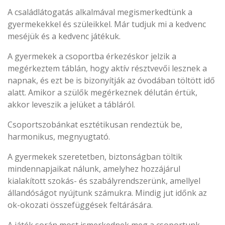
A családlátogatás alkalmával megismerkedtünk a
gyermekekkel és szüleikkel. Már tudjuk mi a kedvenc
meséjük és a kedvenc játékuk.
A gyermekek a csoportba érkezéskor jelzik a
megérkeztem táblán, hogy aktív résztvevői lesznek a
napnak, és ezt be is bizonyítják az óvodában töltött idő
alatt. Amikor a szülők megérkeznek délután értük,
akkor leveszik a jelüket a tábláról.
Csoportszobánkat esztétikusan rendeztük be,
harmonikus, megnyugtató.
A gyermekek szeretetben, biztonságban töltik
mindennapjaikat nálunk, amelyhez hozzájárul
kialakított szokás- és szabályrendszerünk, amellyel
állandóságot nyújtunk számukra. Mindig jut időnk az
ok-okozati összefüggések feltárására.