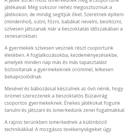
A játék során most ismerkednek meg a csoportunk
játékaival. Még sokszor nehéz megosztozniuk a
játékokon, de mindig segítjük őket. Szeretnek építeni
(mindenhol), sütni, főzni, babákat nevelni, beöltözni,
szívesen játszanak már a beszoktatás időszakában a
zenesarokban.
A gyermekek szívesen vesznek részt csoportunk
életében. A foglalkozásokba, kezdeményezésekbe,
amelyek minden nap más és más tapasztalást
biztosítanak a gyermekeknek örömmel, lelkesen
bekapcsolódnak.
Mesével és bábozással készülnek az óvó nénik, hogy
örömet szerezzenek a beszoktatós Búzavirág
csoportos gyermekeknek. Énekes játékokat fogunk
tanulni és játszani és ismerkedünk zenei fogalmakkal.
A rajzos terünkben ismerkednek a különböző
technikákkal. A mozgásos tevékenységeket úgy