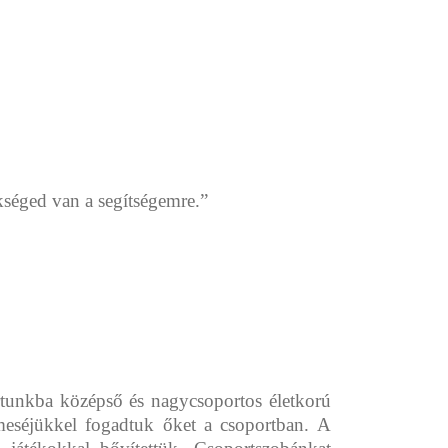
kséged van a segítségemre.”
rtunkba középső és nagycsoportos életkorú
meséjükkel fogadtuk őket a csoportban. A