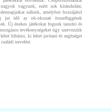
ő játékokkal bővítettük. Csoportszobánkat
nagyok vagyunk, ezért sok kirándulást,
ndennapjaikat nálunk, amelyhez hozzájárul
ig jut idő az ok-okozati összefüggések
ek. Új énekes játékokat fogunk tanulni és
A mozgásos tevékenységeket úgy szervezzük
t hibázni, ki lehet javítani és segítséget
családi nevelést.