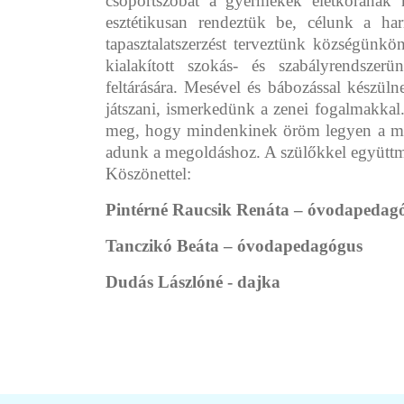
csoportszobát a gyermekek életkorának me
esztétikusan rendeztük be, célunk a h
tapasztalatszerzést terveztünk községünk
kialakított szokás- és szabályrendsze
feltárására. Mesével és bábozással készü
játszani, ismerkedünk a zenei fogalmakka
meg, hogy mindenkinek öröm legyen a mozgá
adunk a megoldáshoz. A szülőkkel együttmű
Köszönettel:
Pintérné Raucsik Renáta – óvodapedag
Tanczikó Beáta – óvodapedagógus
Dudás Lászlóné - dajka