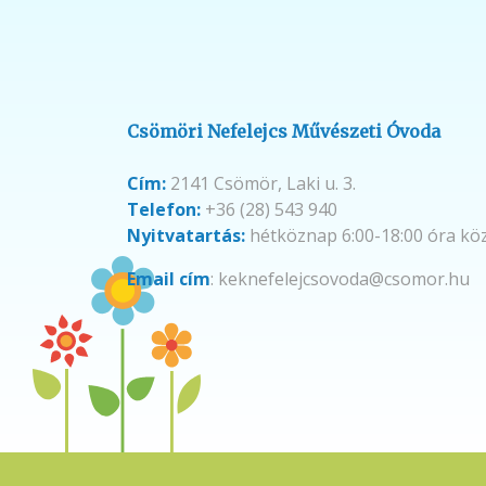
Csömöri Nefelejcs Művészeti Óvoda
Cím:
2141 Csömör, Laki u. 3.
Telefon:
+36 (28) 543 940
Nyitvatartás:
hétköznap 6:00-18:00 óra kö
Email cím
: keknefelejcsovoda@csomor.hu