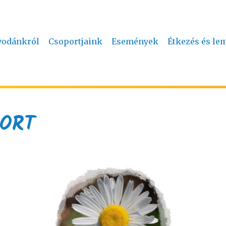
vodánkról
Csoportjaink
Események
Étkezés és le
ORT