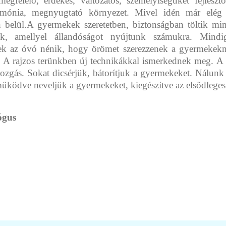
gfelelő, érdekes, változatos, személyiségüket fejleszt
armónia, megnyugtató környezet. Mivel idén már elég 
ön belül.A gyermekek szeretetben, biztonságban töltik mi
rünk, amellyel állandóságot nyújtunk számukra. Mind
lnek az óvó nénik, hogy örömet szerezzenek a gyermekekn
l. A rajzos terünkben új technikákkal ismerkednek meg. 
s. Sokat dicsérjük, bátorítjuk a gyermekeket. Nálunk lehe
ködve neveljük a gyermekeket, kiegészítve az elsődleges 
ógus