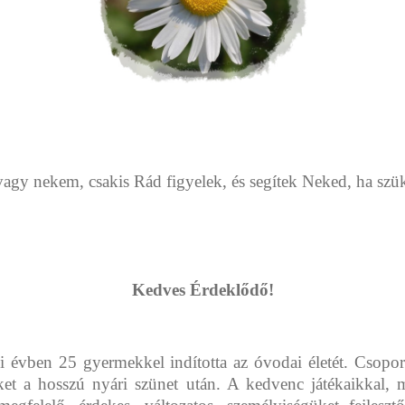
vagy nekem, csakis Rád figyelek, és segítek Neked, ha szü
Kedves Érdeklődő!
i évben 25 gyermekkel indította az óvodai életét. Csopo
t a hosszú nyári szünet után. A kedvenc játékaikkal, 